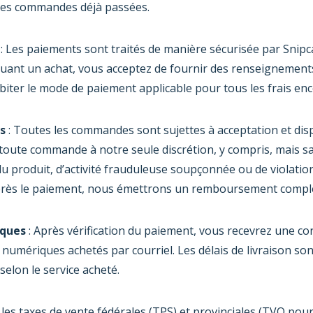
 les commandes déjà passées.
: Les paiements sont traités de manière sécurisée par Snipc
tuant un achat, vous acceptez de fournir des renseignements
biter le mode de paiement applicable pour tous les frais en
s
: Toutes les commandes sont sujettes à acceptation et dis
 toute commande à notre seule discrétion, y compris, mais san
é du produit, d’activité frauduleuse soupçonnée ou de violati
rès le paiement, nous émettrons un remboursement comple
iques
: Après vérification du paiement, vous recevrez une co
 numériques achetés par courriel. Les délais de livraison son
 selon le service acheté.
t les taxes de vente fédérales (TPS) et provinciales (TVQ pou