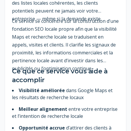
des listes locales cohérentes, les clients
potentiels peuvent ne jamais voir votre
entreprise — même si la demande existe.
Ce service se concentre sur la construction d’une
fondation SEO locale propre afin que la visibilité
Maps et recherche locale se traduisent en
appels, visites et clients. Il clarifie les signaux de
proximité, les informations commerciales et la
pertinence locale avant d’investir dans les
publicités ou l’optimisation continue.
Ce que ce service vous aide à
accomplir
Visibilité améliorée
dans Google Maps et
les résultats de recherche locaux
Meilleur alignement
entre votre entreprise
et l’intention de recherche locale
Opportunité accrue
d’attirer des clients à