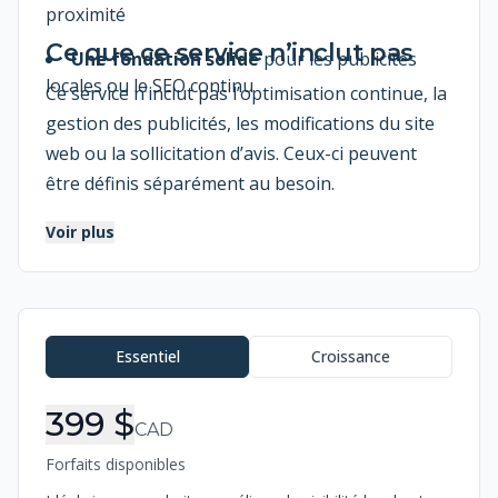
proximité
Ce que ce service n’inclut pas
Une fondation solide
pour les publicités
locales ou le SEO continu
Ce service n’inclut pas l’optimisation continue, la
gestion des publicités, les modifications du site
web ou la sollicitation d’avis. Ceux-ci peuvent
être définis séparément au besoin.
Voir plus
Informations de commande
Essentiel
Croissance
399 $
CAD
Forfaits disponibles