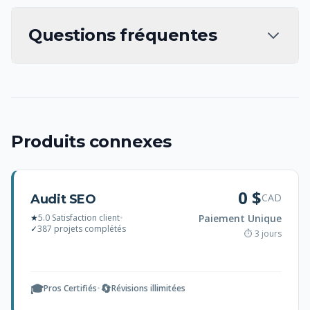
Questions fréquentes
Produits connexes
0 $
CAD
Audit SEO
★
5.0 Satisfaction client
•
Paiement Unique
✓
387 projets complétés
⏱ 3 jours
🎓
🔄
Pros Certifiés
•
Révisions illimitées