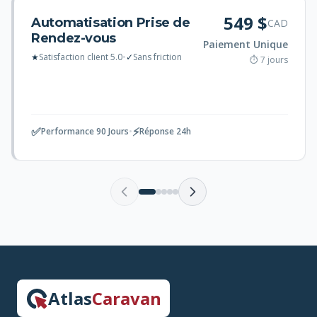
549 $
Automatisation Prise de
CAD
Rendez-vous
Paiement Unique
★
Satisfaction client 5.0
•
✓
Sans friction
⏱ 7 jours
✅
⚡
Performance 90 Jours
•
Réponse 24h
Atlas
Caravan