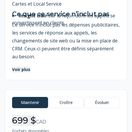
Cartes et Local Service
Ce que ce service n’inclut pas
Insight clair
sur la façon dont les appels se
convertissent en clients
Ce service n’inclut pas les dépenses publicitaires,
les services de réponse aux appels, les
changements de site web ou la mise en place de
CRM. Ceux-ci peuvent être définis séparément
au besoin.
Voir plus
Informations de commande
Maintenir
Croître
Évoluer
699 $
CAD
Forfaits disponibles