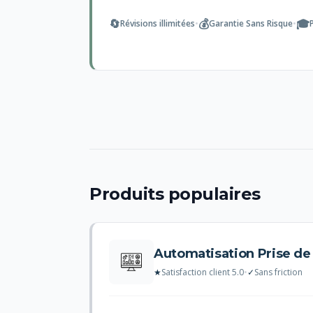
🔄
💰
🎓
Révisions illimitées
•
Garantie Sans Risque
•
Produits populaires
Automatisation Prise d
★
Satisfaction client 5.0
•
✓
Sans friction