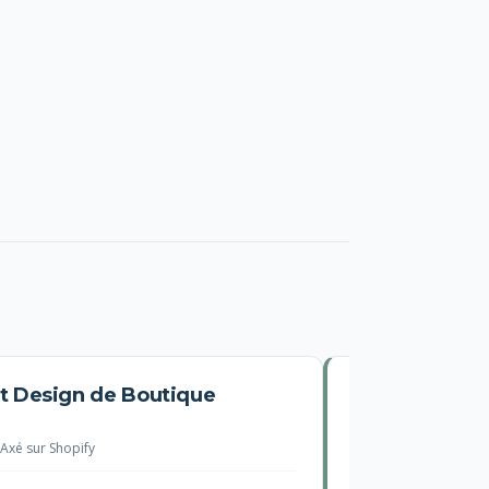
et Design de Boutique
Config
+ GTM 
Axé sur Shopify
★
Satisfact