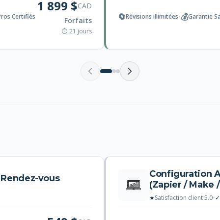
1 899 $
CAD
🔄
💰
Pros Certifiés
Révisions illimitées
•
Garantie S
Forfaits
⏱ 21 jours
Configuration 
e Rendez-vous
(Zapier / Make /
★
Satisfaction client 5.0
•
✓