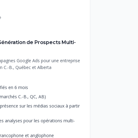
E
e
Es
S
nération de Prospects Multi-
Stratégie de
Coworking
ampagnes Google Ads pour une entreprise
Développement de
en C.-B., Québec et Alberta
nouvel espace de
RÉSULTATS CLÉS
fiés en 6 mois
+165%
de croiss
•
marchés C.-B., QC, AB)
72
nouvelles adh
•
présence sur les médias sociaux à partir
Construction d'u
•
sociaux
es analyses pour les opérations multi-
Mise en place du
•
Positionnement 
•
s francophone et anglophone