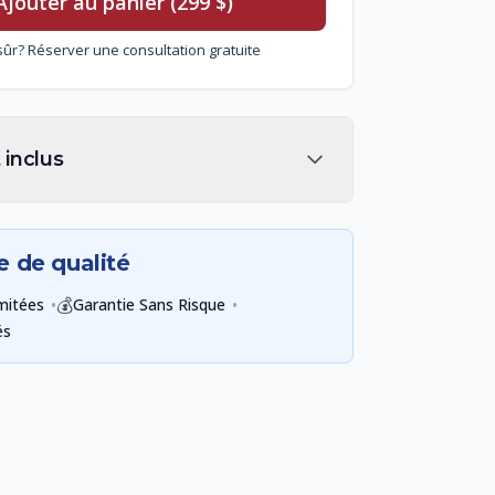
Ajouter au panier (299 $)
sûr? Réserver une consultation gratuite
 inclus
e de qualité
•
💰
•
imitées
Garantie Sans Risque
és