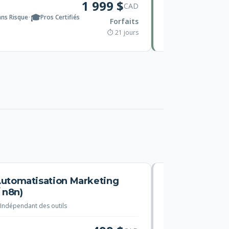
1 999 $
CAD
🎓
🔄
ans Risque
•
Pros Certifiés
Révisions illimitées
Forfaits
⏱ 21 jours
Automatisation Marketing
Config
 n8n)
Prosp
Indépendant des outils
★
Satisfact