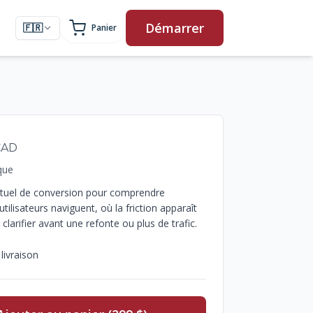
Démarrer
🇫🇷
Panier
Français
mations de commande
CAD
que
ctuel de conversion pour comprendre
ilisateurs naviguent, où la friction apparaît
t clarifier avant une refonte ou plus de trafic.
 livraison