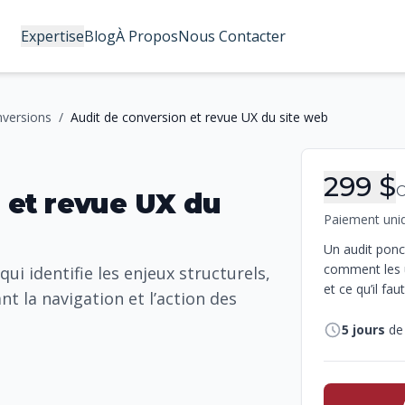
Expertise
Blog
À Propos
Nous Contacter
nversions
/
Audit de conversion et revue UX du site web
Infor
299 $
 et revue UX du
Paiement uni
Un audit pon
comment les ut
i identifie les enjeux structurels,
et ce qu’il fau
nt la navigation et l’action des
5
jours
de