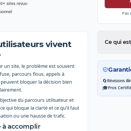
•
0+ sites revus
sionnel
Pas 
Ce qui est
ilisateurs vivent
e
ur un site, le problème est souvent
Garanti
fuse, parcours flous, appels à
🔄
Révisions ill
 peuvent bloquer la décision bien
🎓
Pros Certifi
clairement.
bjective du parcours utilisateur et
e qui bloque la clarté et ce qu’il faut
ation ou une hausse de trafic.
e à accomplir