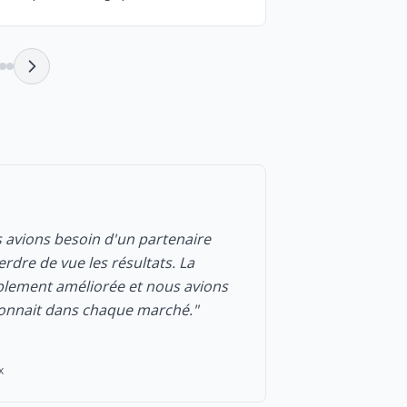
★★★★★
s avions besoin d'un partenaire
"Il y avait des 
rdre de vue les résultats. La
claires. C'étai
ablement améliorée et nous avions
précédentes ave
tionnait dans chaque marché."
Jean-Franç
JFL
Entrepreneur
x