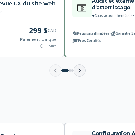
Audit et exame
revue UX du site web
d'atterrissage
us
★
Satisfaction client 5.0
•
✓
299 $
CAD
🔄
💰
Révisions illimitées
•
Garantie S
Paiement Unique
🎓
Pros Certifiés
⏱ 5 jours
Configuration 