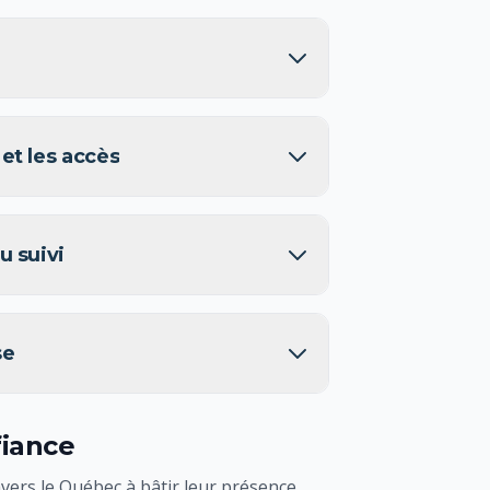
 et les accès
u suivi
se
fiance
vers le Québec à bâtir leur présence