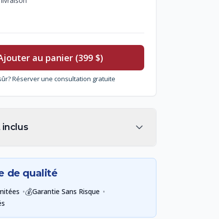
 livraison
Ajouter au panier (399 $)
sûr? Réserver une consultation gratuite
 inclus
e de qualité
•
💰
•
imitées
Garantie Sans Risque
és