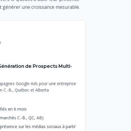
et générer une croissance mesurable.
E
e
Es
S
nération de Prospects Multi-
Stratégie de
Coworking
ampagnes Google Ads pour une entreprise
Développement de
en C.-B., Québec et Alberta
nouvel espace de
RÉSULTATS CLÉS
fiés en 6 mois
+165%
de croiss
•
marchés C.-B., QC, AB)
72
nouvelles adh
•
présence sur les médias sociaux à partir
Construction d'u
•