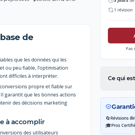
5
jours
de
1 révision
a base de
Pas 
iables que les données qui les
t ou peu fiable, l’optimisation
nt difficiles à interpréter.
Ce qui est
 conversions propre et fiable sur
Il garantit que les bonnes actions
utenir des décisions marketing
Garanti
🔄
Révisions ill
de à accomplir
🎓
Pros Certifi
onversions des utilisateurs