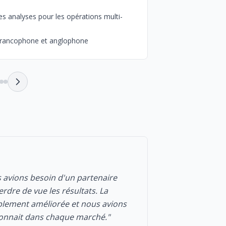
sociaux
es analyses pour les opérations multi-
Mise en place du
•
Positionnement 
•
s francophone et anglophone
★★★★★
s avions besoin d'un partenaire
"Il y avait des 
rdre de vue les résultats. La
claires. C'étai
ablement améliorée et nous avions
précédentes ave
tionnait dans chaque marché."