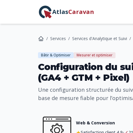
Atlas
Caravan
/
Services
/
Services d'Analytique et Suivi
/
Bâtir & Optimiser
Mesurer et optimiser
Configuration du su
(GA4 + GTM + Pixel)
Une configuration structurée du suiv
base de mesure fiable pour l’optimisa
Web & Conversion
★
✓
•
Satisfaction client 4,9
21