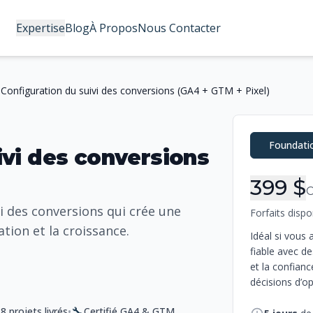
Expertise
Blog
À Propos
Nous Contacter
Configuration du suivi des conversions (GA4 + GTM + Pixel)
Infor
Foundati
ivi des conversions
399 $
i des conversions qui crée une
Forfaits dispo
tion et la croissance.
Idéal si vous 
fiable avec d
et la confian
décisions d’op
🔧
•
8 projets livrés
Certifié GA4 & GTM