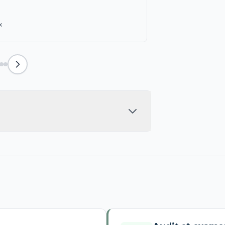
Jean-Franç
JFL
Entrepreneur
x