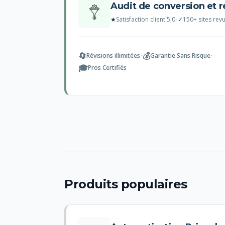
Audit de conversion et 
★
Satisfaction client 5,0
•
✓
150+ sites rev
🔄
💰
Révisions illimitées
•
Garantie Sans Risque
•
🎓
Pros Certifiés
Produits populaires