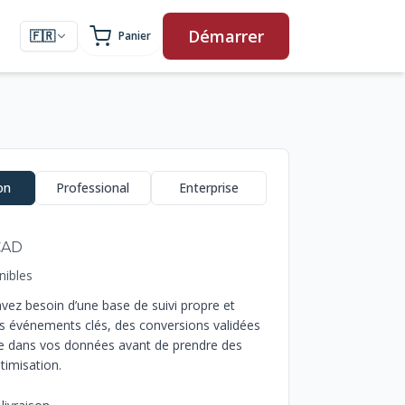
Démarrer
🇫🇷
Panier
Français
mations de commande
on
Professional
Enterprise
CAD
nibles
avez besoin d’une base de suivi propre et
es événements clés, des conversions validées
ce dans vos données avant de prendre des
timisation.