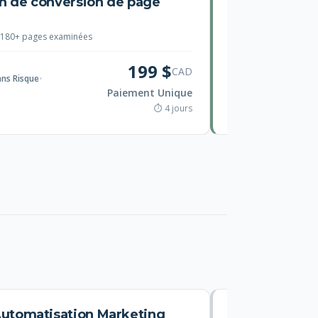
n de conversion de page
Confi
WooC
180+ pages examinées
★
Satisfact
199 $
CAD
ans Risque
•
🔄
Révisions illimitées
Paiement Unique
⏱ 4 jours
Automatisation Marketing
Config